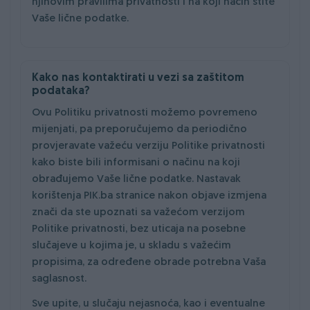
njihovim pravilima privatnosti i na koji način štite
Vaše lične podatke.
Kako nas kontaktirati u vezi sa zaštitom
podataka?
Ovu Politiku privatnosti možemo povremeno
mijenjati, pa preporučujemo da periodično
provjeravate važeću verziju Politike privatnosti
kako biste bili informisani o načinu na koji
obrađujemo Vaše lične podatke. Nastavak
korištenja PIK.ba stranice nakon objave izmjena
znači da ste upoznati sa važećom verzijom
Politike privatnosti, bez uticaja na posebne
slučajeve u kojima je, u skladu s važećim
propisima, za određene obrade potrebna Vaša
saglasnost.
Sve upite, u slučaju nejasnoća, kao i eventualne