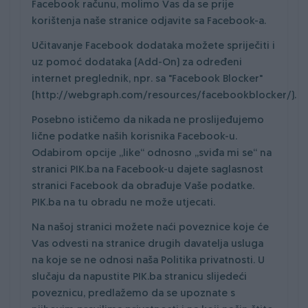
Facebook računu, molimo Vas da se prije
korištenja naše stranice odjavite sa Facebook-a.
Učitavanje Facebook dodataka možete spriječiti i
uz pomoć dodataka (Add-On) za određeni
internet preglednik, npr. sa "Facebook Blocker"
(
http://webgraph.com/resources/facebookblocker/
).
Posebno ističemo da nikada ne proslijeđujemo
lične podatke naših korisnika Facebook-u.
Odabirom opcije „like“ odnosno „sviđa mi se“ na
stranici PIK.ba na Facebook-u dajete saglasnost
stranici Facebook da obrađuje Vaše podatke.
PIK.ba na tu obradu ne može utjecati.
Na našoj stranici možete naći poveznice koje će
Vas odvesti na stranice drugih davatelja usluga
na koje se ne odnosi naša Politika privatnosti. U
slučaju da napustite PIK.ba stranicu slijedeći
poveznicu, predlažemo da se upoznate s