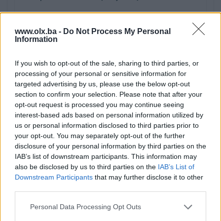
www.olx.ba -
Do Not Process My Personal
Information
Kako možete ostvariti svoja prava u pogledu
zaštite podataka?
If you wish to opt-out of the sale, sharing to third parties, or
Određene podatke možete ažurirati samostalno
processing of your personal or sensitive information for
putem korisničkog profila (gdje je to
targeted advertising by us, please use the below opt-out
omogućeno). Nezavisno od toga, svoja prava
section to confirm your selection. Please note that after your
(pristup, ispravka, brisanje, ograničenje obrade,
opt-out request is processed you may continue seeing
prenosivost podataka i prigovor) možete
interest-based ads based on personal information utilized by
ostvariti i podnošenjem zahtjeva putem e-maila.
us or personal information disclosed to third parties prior to
your opt-out. You may separately opt-out of the further
Za zahtjeve koji se odnose na podatke ili radnje
disclosure of your personal information by third parties on the
koje nije moguće izvršiti kroz korisnički profil,
IAB’s list of downstream participants. This information may
postupamo po Vašem zahtjevu u skladu s
also be disclosed by us to third parties on the
IAB’s List of
primjenjivim propisima.
Downstream Participants
that may further disclose it to other
third parties.
Vaš zahtjev možemo odbiti ako nije moguće
utvrditi Vaš identitet kao vlasnika ličnih podataka
Personal Data Processing Opt Outs
ili ako postoje druga zakonska ograničenja. U