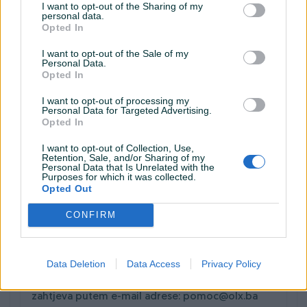
slučaju da Vas ne možemo identificirati putem
I want to opt-out of the Sharing of my
personal data.
podataka koji su upisani na korisničkom profilu,
Opted In
možemo zatražiti dodatne podatke putem kojih
I want to opt-out of the Sale of my
ćemo Vas pokušati identificirati kako bismo Vam
Personal Data.
pomogli da ostvarite svoja prava.
Opted In
Pravo na pristup podacima
I want to opt-out of processing my
Personal Data for Targeted Advertising.
Vi ste vlasnik svojih podataka i imate pravo na
Opted In
informaciju o tome koje podatke čuvamo ili
I want to opt-out of Collection, Use,
obrađujemo, a svoje podatke možete vidjeti na
Retention, Sale, and/or Sharing of my
Personal Data that Is Unrelated with the
Vašem korisničkom profilu.
Purposes for which it was collected.
Opted Out
Pravo na ispravku podataka
Važno je da imate tačne podatke, pa molimo da
CONFIRM
ih s vremena na vrijeme provjerite i/ili ažurirate.
Ukoliko Vam nije omogućena promjena e-mail
Data Deletion
Data Access
Privacy Policy
adrese ili drugih podataka, možete nam poslati
zahtjev pisanim putem na našu adresu ili slanjem
zahtjeva putem e-mail adrese: pomoc@olx.ba