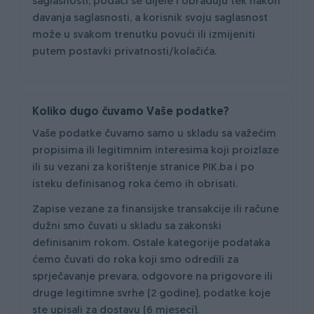
saglasnosti, podaci se dijele i obrađuju tek nakon
davanja saglasnosti, a korisnik svoju saglasnost
može u svakom trenutku povući ili izmijeniti
putem postavki privatnosti/kolačića.
Koliko dugo čuvamo Vaše podatke?
Vaše podatke čuvamo samo u skladu sa važećim
propisima ili legitimnim interesima koji proizlaze
ili su vezani za korištenje stranice PIK.ba i po
isteku definisanog roka ćemo ih obrisati.
Zapise vezane za finansijske transakcije ili račune
dužni smo čuvati u skladu sa zakonski
definisanim rokom. Ostale kategorije podataka
ćemo čuvati do roka koji smo odredili za
sprječavanje prevara, odgovore na prigovore ili
druge legitimne svrhe (2 godine), podatke koje
ste upisali za dostavu (6 mjeseci).