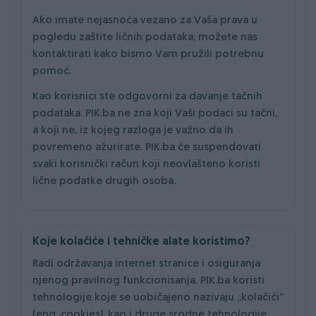
Ako imate nejasnoća vezano za Vaša prava u
pogledu zaštite ličnih podataka, možete nas
kontaktirati kako bismo Vam pružili potrebnu
pomoć.
Kao korisnici ste odgovorni za davanje tačnih
podataka. PIK.ba ne zna koji Vaši podaci su tačni,
a koji ne, iz kojeg razloga je važno da ih
povremeno ažurirate. PIK.ba će suspendovati
svaki korisnički račun koji neovlašteno koristi
lične podatke drugih osoba.
Koje kolačiće i tehničke alate koristimo?
Radi održavanja internet stranice i osiguranja
njenog pravilnog funkcionisanja, PIK.ba koristi
tehnologije koje se uobičajeno nazivaju „kolačići“
(eng. cookies), kao i druge srodne tehnologije,