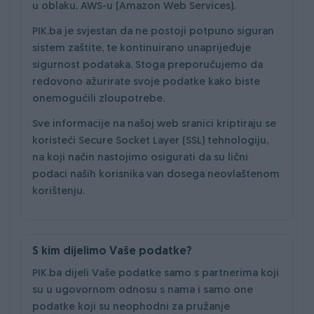
u oblaku, AWS-u (Amazon Web Services).
PIK.ba je svjestan da ne postoji potpuno siguran
sistem zaštite, te kontinuirano unaprijeđuje
sigurnost podataka. Stoga preporučujemo da
redovono ažurirate svoje podatke kako biste
onemogućili zloupotrebe.
Sve informacije na našoj web sranici kriptiraju se
koristeći Secure Socket Layer (SSL) tehnologiju,
na koji način nastojimo osigurati da su lični
podaci naših korisnika van dosega neovlaštenom
korištenju.
S kim dijelimo Vaše podatke?
PIK.ba dijeli Vaše podatke samo s partnerima koji
su u ugovornom odnosu s nama i samo one
podatke koji su neophodni za pružanje