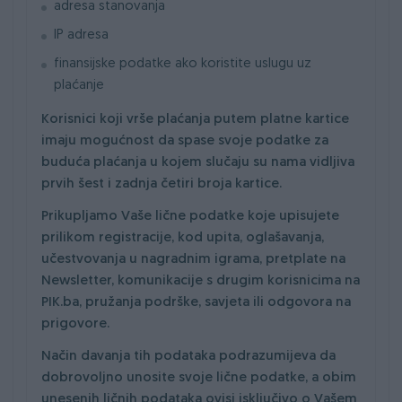
adresa stanovanja
IP adresa
finansijske podatke ako koristite uslugu uz
plaćanje
Korisnici koji vrše plaćanja putem platne kartice
imaju mogućnost da spase svoje podatke za
buduća plaćanja u kojem slučaju su nama vidljiva
prvih šest i zadnja četiri broja kartice.
Prikupljamo Vaše lične podatke koje upisujete
prilikom registracije, kod upita, oglašavanja,
učestvovanja u nagradnim igrama, pretplate na
Newsletter, komunikacije s drugim korisnicima na
PIK.ba, pružanja podrške, savjeta ili odgovora na
prigovore.
Način davanja tih podataka podrazumijeva da
dobrovoljno unosite svoje lične podatke, a obim
unesenih ličnih podataka ovisi isključivo o Vašem