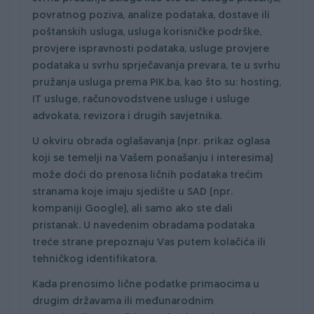
povratnog poziva, analize podataka, dostave ili
poštanskih usluga, usluga korisničke podrške,
provjere ispravnosti podataka, usluge provjere
podataka u svrhu sprječavanja prevara, te u svrhu
pružanja usluga prema PIK.ba, kao što su: hosting,
IT usluge, računovodstvene usluge i usluge
advokata, revizora i drugih savjetnika.
U okviru obrada oglašavanja (npr. prikaz oglasa
koji se temelji na Vašem ponašanju i interesima)
može doći do prenosa ličnih podataka trećim
stranama koje imaju sjedište u SAD (npr.
kompaniji Google), ali samo ako ste dali
pristanak. U navedenim obradama podataka
treće strane prepoznaju Vas putem kolačića ili
tehničkog identifikatora.
Kada prenosimo lične podatke primaocima u
drugim državama ili međunarodnim