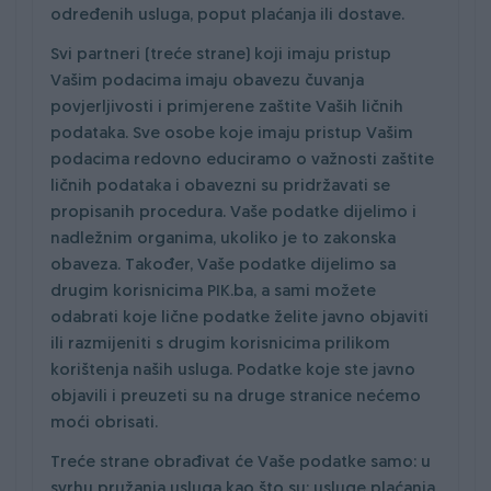
određenih usluga, poput plaćanja ili dostave.
Svi partneri (treće strane) koji imaju pristup
Vašim podacima imaju obavezu čuvanja
povjerljivosti i primjerene zaštite Vaših ličnih
podataka. Sve osobe koje imaju pristup Vašim
podacima redovno educiramo o važnosti zaštite
ličnih podataka i obavezni su pridržavati se
propisanih procedura. Vaše podatke dijelimo i
nadležnim organima, ukoliko je to zakonska
obaveza. Također, Vaše podatke dijelimo sa
drugim korisnicima PIK.ba, a sami možete
odabrati koje lične podatke želite javno objaviti
ili razmijeniti s drugim korisnicima prilikom
korištenja naših usluga. Podatke koje ste javno
objavili i preuzeti su na druge stranice nećemo
moći obrisati.
Treće strane obrađivat će Vaše podatke samo: u
svrhu pružanja usluga kao što su: usluge plaćanja,