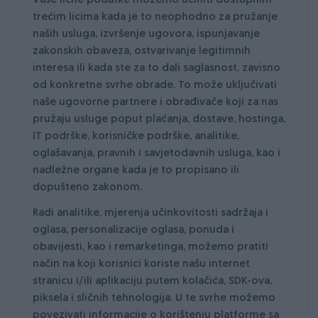
Vaše lične podatke možemo učiniti dostupnim
trećim licima kada je to neophodno za pružanje
naših usluga, izvršenje ugovora, ispunjavanje
zakonskih obaveza, ostvarivanje legitimnih
interesa ili kada ste za to dali saglasnost, zavisno
od konkretne svrhe obrade. To može uključivati
naše ugovorne partnere i obrađivače koji za nas
pružaju usluge poput plaćanja, dostave, hostinga,
IT podrške, korisničke podrške, analitike,
oglašavanja, pravnih i savjetodavnih usluga, kao i
nadležne organe kada je to propisano ili
dopušteno zakonom.
Radi analitike, mjerenja učinkovitosti sadržaja i
oglasa, personalizacije oglasa, ponuda i
obavijesti, kao i remarketinga, možemo pratiti
način na koji korisnici koriste našu internet
stranicu i/ili aplikaciju putem kolačića, SDK-ova,
piksela i sličnih tehnologija. U te svrhe možemo
povezivati informacije o korištenju platforme sa