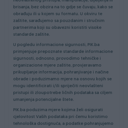
neovlaštenog pristupa, manipulacije, dijeljenja ili
brisanja, bez obzira na to gdje se čuvaju, kako se
obrađuju ili u kojem su formatu. U okviru te
zaštite, sarađujemo sa pouzdanim i stručnim
partnerima koji su obavezni koristiti visoke
standarde zaštite.
U pogledu informacione sigurnosti, PIK.ba
primjenjuje prepoznate standarde informacione
sigurnosti, odnosno, provodimo tehničke i
organizacione mjere zaštite, provjeravamo
prikupljanje informacija, pohranjivanje i načine
obrade i poduzimamo mjere na osnovu kojih se
mogu identificirati i/ili spriječiti neovlašteni
pristupi ili zloupotrebe ličnih podataka sa ciljem
umanjenja potencijalne štete.
PIK.ba poduzima mjere kojima želi osigurati
cjelovitost Vaših podataka pri čemu koristimo
tehnološka dostignuća, a podatke pohranjujemo