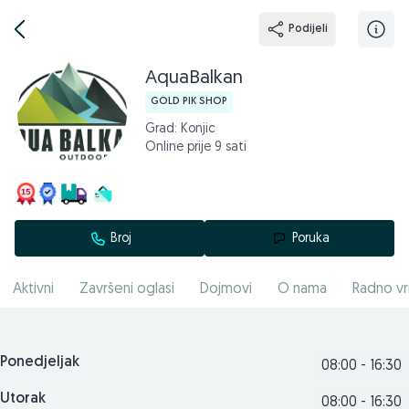
Podijeli
AquaBalkan
GOLD PIK SHOP
Grad: Konjic
Online prije 9 sati
Broj
Poruka
Aktivni
Završeni oglasi
Dojmovi
O nama
Radno vr
Ponedjeljak
08:00 - 16:30
Utorak
08:00 - 16:30